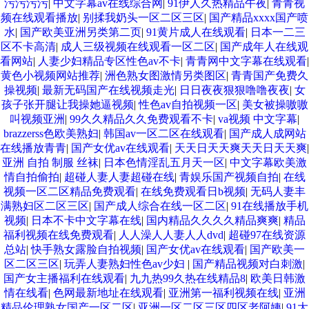
污污污污
|
中文字幕av在线综合网
|
91伊人久热精品午夜
|
青青视
频在线观看播放
|
别揉我奶头一区二区三区
|
国产精品xxxx国产喷
水
|
国产欧美亚洲另类第二页
|
91黄片成人在线观看
|
日本一二三
区不卡高清
|
成人三级视频在线观看一区二区
|
国产成年人在线观
看网站
|
人妻少妇精品专区性色av不卡
|
青青网中文字幕在线观看
|
黄色小视频网站推荐
|
洲色熟女图激情另类图区
|
青青国产免费久
操视频
|
最新无码国产在线视频走光
|
日日夜夜狠狠噜噜夜夜
|
女
孩子张开腿让我操她逼视频
|
性色av自拍视频一区
|
美女被操嗷嗷
叫视频亚洲
|
99久久精品久久免费观看不卡
|
va视频 中文字幕
|
brazzerss色欧美熟妇
|
韩国av一区二区在线观看
|
国产成人成网站
在线播放青青
|
国产女优av在线观看
|
天天日天天爽天天日天天爽
|
亚洲 自拍 制服 丝袜
|
日本色情淫乱五月天一区
|
中文字幕欧美激
情自拍偷拍
|
超碰人妻人妻超碰在线
|
青娱乐国产视频自拍
|
在线
视频一区二区精品免费观看
|
在线免费观看日b视频
|
无码人妻丰
满熟妇区二区三区
|
国产成人综合在线一区二区
|
91在线播放手机
视频
|
日本不卡中文字幕在线
|
国内精品久久久久精品爽爽
|
精品
福利视频在线免费观看
|
人人澡人人妻人人dvd
|
超碰97在线资源
总站
|
快手熟女露脸自拍视频
|
国产女优av在线观看
|
国产欧美一
区二区三区
|
玩弄人妻熟妇性色av少妇
|
国产精品视频对白刺激
|
国产女主播福利在线观看
|
九九热99久热在线精品8
|
欧美日韩激
情在线看
|
色网最新地址在线观看
|
亚洲第一福利视频在线
|
亚洲
精品伦理熟女国产一区二区
|
亚洲一区二区三区四区老阿姨
|
91大