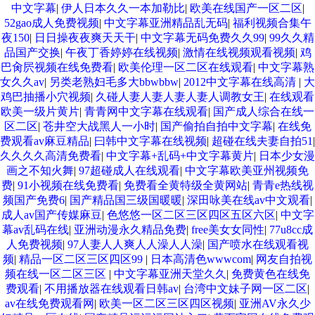
中文字幕
|
伊人日本久久一本加勒比
|
欧美在线国产一区二区
|
52gao成人免费视频
|
中文字幕亚洲精品乱无码
|
福利视频合集午
夜150
|
日日操夜夜爽天天干
|
中文字幕无码免费久久99
|
99久久精
品国产交换
|
午夜丁香婷婷在线视频
|
激情在线视频观看视频
|
鸡
巴肏屄视频在线免费看
|
欧美伦理一区二区在线观看
|
中文字幕熟
女久久av
|
另类老熟妇毛多大bbwbbw
|
2012中文字幕在线高清
|
大
鸡巴抽播小穴视频
|
久碰人妻人妻人妻人妻人调教女王
|
在线观看
欧美一级片黄片
|
青青网中文字幕在线观看
|
国产成人综合在线一
区二区
|
苍井空大战黑人一小时
|
国产偷拍自拍中文字幕
|
在线免
费观看av麻豆精品
|
曰韩中文字幕在线视频
|
超碰在线夫妻自拍51
|
久久久久高清免费看
|
中文字幕+乱码+中文字幕黄片
|
日本少女漫
画之不知火舞
|
97超碰成人在线观看
|
中文字幕欧美亚州视频免
费
|
91小视频在线免费看
|
免费看全黄特级全黄网站
|
青青e热线视
频国产免费6
|
国产精品国三级国暖暖
|
深田咏美在线av中文观看
|
成人av国产传媒麻豆
|
色悠悠一区二区三区四区五区六区
|
中文字
幕av乱码在线
|
亚洲动漫永久精品免费
|
free美女女同性
|
77u8cc成
人免费视频
|
97人妻人人爽人人澡人人澡
|
国产喷水在线观看视
频
|
精品一区二区三区四区99
|
日本高清色wwwcom
|
网友自拍视
频在线一区二区三区
|
中文字幕亚洲天堂久久
|
免费黄色在线免
费观看
|
不用播放器在线观看日韩av
|
台湾中文妹子网一区二区
|
av在线免费观看网
|
欧美一区二区三区四区视频
|
亚洲AV永久少