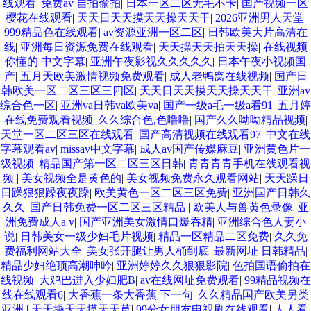
线观看
|
免费av 自拍偷拍
|
日本一区二区无毛不卡
|
国产视频一区
樱花在线观看
|
天天日天天摸天天操天天干
|
2026亚洲男人天堂
|
999精品色在线观看
|
av资源亚洲一区二区
|
日韩欧美大片高清在
线
|
亚洲每日资源免费在线观看
|
天天操天天拍天天操
|
在线视频
你懂的 中文字幕
|
亚洲午夜影视久久久久久
|
日本午夜小视频国
产
|
五月天欧美激情视频免费观看
|
成人老鸭窝在线视频
|
国产日
韩欧美一区二区三区三四区
|
天天日天天摸天天操天天干
|
亚洲av
综合色一区
|
亚洲va日韩va欧美va
|
国产一级a毛一级a看91
|
五月婷
在线免费观看视频
|
久久综合色,色噜噜
|
国产久久呦呦精品视频
|
天堂一区二区三区在线观看
|
国产高清视频在线观看97
|
中文在线
字幕观看av
|
missav中文字幕
|
成人av国产传媒麻豆
|
亚洲黄色片一
级视频
|
精品国产第一区二区三区日韩
|
青青青青手机在线观看视
频
|
美女视频全是黄色的
|
美女视频免费永久观看网站
|
天天躁日
日躁狠狠躁夜夜躁
|
欧美黄色一区二区三区免费
|
亚洲国产日韩久
久久
|
国产日韩免费一区二区三区精品
|
欧美人与兽黄色录像
|
亚
洲免费成人a v
|
国产亚洲美女激情口爆吞精
|
亚洲综合色人妻小
说
|
日韩美女一级少妇毛片视频
|
精品一区精品二区免费
|
久久免
费福利网站大全
|
美女张开腿让男人桶到底
|
最新网址 日韩精品
|
精品少妇绝顶高潮呻吟
|
亚洲婷婷久久狠狠影院
|
色拍国语偷拍在
线视频
|
大鸡巴进入少妇肥B
|
av在线网址免费观看
|
99精品视频在
线在线观看6
|
大香蕉一条大香蕉 下一句
|
久久精品国产欧美另类
亚洲
|
天天操天天摸天天草
|
99分女朋友电视剧在线观看
|
人人看,