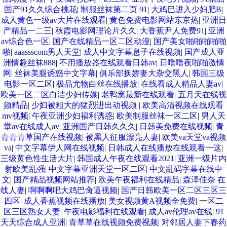
国产91久久综合桃花
|
制服丝袜第二页 91
|
大鸡巴进入少妇肥B
|
成人黄色一级av大片在线观看
|
黄色免费电影网站东京热
|
亚洲日
产精品一二三
|
秋霞电影网理论片久久
|
大香蕉尹人免费91
|
亚洲
av综合色一区
|
国产在线精品一区二区动漫
|
国产美女啪啪啪啪啪
啪
|
aaassscom男人天堂
|
成人中文字幕息子在线视频
|
国产成人亚
洲情趣丝袜888
|
不用播放器在线观看日韩av
|
日噜噜夜啪啪激情
网
|
丝袜美腿诱惑中文字幕
|
俱乐部换娇妻大杂交黑人
|
韩国三级
电影一区二区
|
极品尤物白丝在线播放
|
在线看成人精品人妻av
|
欧美一区二区白洁少妇传媒
|
老鸭窝最新在线观看
|
五月天在线视
频精品
|
少妇被粗大的猛烈进出动视频
|
欧美高清视频在线观看
mv视频
|
午夜亚洲少妇福利诱惑
|
欧美制服丝袜一区二区
|
男人天
堂av在线成人av
|
亚洲国产日韩久久久
|
日韩美免费在线视频
|
青
青青青草国产在线视频
|
被黑人征服漂亮人妻
|
欧美va天堂va视频
va
|
中文字幕伊人网在线视频
|
日韩成人在线播放在线观看一这
|
三级黄色性生活大片
|
韩国成人午夜在线观看2021
|
亚洲一级片内
射欧美乱强
|
中文字幕亚洲天堂一区二区
|
中文乱码字幕在线中
文
|
国产精品视频网站推荐
|
欧美午夜福利在线精品
|
森泽佳奈 在
线人妻
|
啊啊啊吧大鸡巴肏逼视频
|
国产日韩欧美一区二区三区三
四区
|
成人香蕉视频在线播放
|
美女视频黄A视频全免费
|
一区二
区三区熟女人妻
|
午夜电影福利在线观看
|
成人av伦理av在线
|
91
天天综合成人亚洲
|
青草草在线视频免费视频
|
对邻居人妻下春药