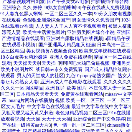
产精品视频对白刺激
|
国产午夜美女av电影
|
插插插插小综合网
|
亚洲综合 久久 婷婷
|
9l熟女自拍蝌蚪9l
|
午夜在线成人免费视频
|
91人妻九色黑人蝌蚪
|
一区二区三区久久一本
|
99分女朋友电视剧
在线观看
|
色狠狠亚洲爱综合国产
|
男女激情久久免费国产
|
1024
在线观看av香蕉
|
人人妻人人干人人爽不卡视频看看
|
被黑人征服
漂亮人妻
|
欧美性生活黄色图片
|
亚洲另类图片综合小说
|
亚洲国
产激情精品在线观看
|
亚洲对白露脸精品在线视频
|
a国精品午夜
在线观看小视频
|
国产亚洲黑人精品粗又粗选
|
日本高清一区二
区三区精品
|
美女视频黄A视频全免费
|
欧美末成年视频在线观看
|
18岁白虎美女莉粉嫩逼
|
亚洲人免费在线观看
|
精品区一区二在线
观看
|
天天操天天射天天插
|
啊啊啊吧大鸡巴肏逼视频
|
亚洲另类
欧美小说图片区
|
线日韩av永久免费观看
|
国产成人精品怡红院在
线观看
|
男人的天堂成人的社区
|
九色91popny老熟女国产
|
熟女人
妻たちの熟女人妻
|
亚洲av成人午夜电影在线观看
|
久久久久久久
久久久一区两区精品
|
亚洲 图片 欧美 图片
|
本庄优花人妻一区二
区三区
|
日本精品天天看天天
|
免费黄在线观看网站
|
missav中文字
幕
|
huang片网站在线播放
|
视频 欧美 一区二区三区
|
一区二区三
区女人毛片
|
中文字幕色在线视频
|
最近中文字幕在线中文字幕7
|
又粗又硬又猛又黄又刺激
|
老色鬼精品视频二区三区
|
91n在线播
放观看视频
|
天天操,天天干,天天插
|
亚洲综合国产中文色婷婷
|
国
产在线一级特黄aa大片3
|
色一情一乱一区二区三区
|
chinese熟女
高潮喷水
|
国产精品福利啪啪啪啪啪啪
|
亚洲欧美日本久久久
|
精