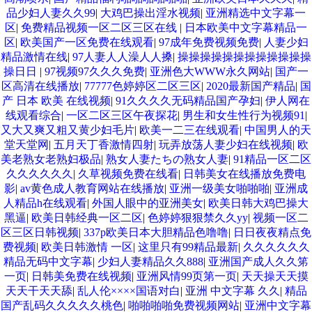
品少妇人妻久久99
|
大鸡巴操出淫水视频
|
亚洲精选中文字幕一
区
|
免费精品视频一区二区三区在线
|
日本欧美中文字幕精品一
区
|
欧美国产一区免费在线观看
|
97成年免费视频免费
|
人妻少妇
精品激情在线
|
97人妻人人澡人人搡
|
操操操操操操操操操操操操
操日日
|
97视频97久久久免费
|
亚洲色大WWW永久网站
|
国产一
区高清在线播放
|
77777色婷婷区二区三区
|
2020最新国产精品
|
国
产 日本 欧美 在线视频
|
91久久久久无码精品国产孕妇
|
伊人网在
线观看综合
|
一区二区三区午夜探花
|
男生和女生性行为视频91
|
又大又爽又粗又黄少妇毛片
|
欧美一二三在线观看
|
中国男人的天
堂天堂网
|
五月天丁香激情四射
|
玩弄放荡人妻少妇在线视频
|
欧
美老熟女老熟妇极品
|
熟女人妻たちの熟女人妻
|
91精品一区二区
久久久久久久
|
久草视频免费在线看
|
日韩美女在线播放免费电
影
|
av黄色成人教育网站在线播放
|
亚洲一级美女啪啪啪
|
亚洲成
人精品h在线观看
|
外国人眼中的亚洲美女
|
欧美日韩大鸡巴操大
黑逼
|
欧美日韩经典一区二区
|
色婷婷狠狠禁久久yy
|
视频一区二
区三区日韩视频
|
337p欧美日本大胆精品色噜噜
|
日日夜夜精点免
费视频
|
欧美日韩激情 一区
|
这里只有99精品最新
|
久久久久久久
精品无码中文字幕
|
少妇人妻精品久久888
|
亚洲国产成人久久笫
一页
|
日韩美免费在线视频
|
亚洲风情99页第一页
|
天天操天天摸
天天干天天舔
|
乱人伦××××国语对白
|
亚洲 中文字幕 久久
|
精品
国产乱码久久久久久桃色
|
啪啪啪啪免费视频网站
|
亚洲中文字幕