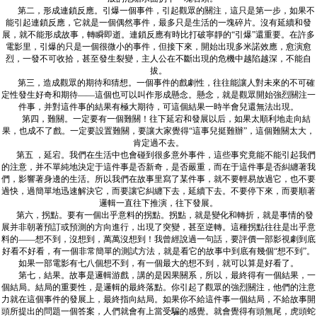
第二，形成連鎖反應。引爆一個事件，引起觀眾的關注，這只是第一步，如果不
能引起連鎖反應，它就是一個偶然事件，最多只是生活的一塊碎片。沒有延續和發
展，就不能形成故事，轉瞬即逝。連鎖反應有時比打破寧靜的“引爆”還重要。在許多
電影里，引爆的只是一個很微小的事件，但接下來，開始出現多米諾效應，愈演愈
烈，一發不可收拾，甚至發生裂變，主人公在不斷出現的危機中越陷越深，不能自
拔。
第三，造成觀眾的期待和猜想。一個事件的戲劇性，往往能讓人對未來的不可確
定性發生好奇和期待——這個也可以叫作形成懸念。懸念，就是觀眾開始強烈關注一
件事，并對這件事的結果有極大期待，可這個結果一時半會兒還無法出現。
第四，難關。一定要有一個難關！往下延宕和發展以后，如果太順利地走向結
果，也成不了戲。一定要設置難關，要讓大家覺得“這事兒挺難辦”，這個難關太大，
肯定過不去。
第五 ，延宕。我們在生活中也會碰到很多意外事件，這些事究竟能不能引起我們
的注意，并不單純地決定于這件事是否新奇，是否嚴重，而在于這件事是否糾纏著我
們，影響著身邊的生活。所以我們在故事里寫了某件事，就不要輕易放過它，也不要
過快，過簡單地迅速解決它，而要讓它糾纏下去，延續下去。不要停下來，而要順著
邏輯一直往下推演，往下發展。
第六，拐點。要有一個出乎意料的拐點。拐點，就是變化和轉折，就是事情的發
展并非朝著預訂或預測的方向進行，出現了突變，甚至逆轉。這種拐點往往是出乎意
料的——想不到，沒想到，萬萬沒想到！我曾經說過一句話，要評價一部影視劇到底
好看不好看，有一個非常簡單的測試方法，就是看它的故事中到底有幾個“想不到”。
如果一部電影有七八個想不到，有一個最大的想不到，就可以算是好看了。
第七，結果。故事是邏輯游戲，講的是因果關系，所以，最終得有一個結果，一
個結局。結局的重要性，是邏輯的最終落點。你引起了觀眾的強烈關注，他們的注意
力就在這個事件的發展上，最終指向結局。如果你不給這件事一個結局，不給故事開
頭所提出的問題一個答案，人們就會有上當受騙的感覺。就會覺得有頭無尾，虎頭蛇