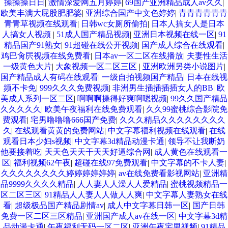
操操操日日
|
激情深爱网五月婷婷
|
69国产亚洲精品成人av久久
|
欧美丰满大屁股肥肥婆
|
亚洲综合国产中文色婷婷
|
青青青青青青
青青草视频在线观看
|
日韩wc女厕所偷拍
|
日本人搞女人是日本
人搞女人视频
|
51成人国产精品视频
|
亚洲日本视频在线一区
|
91
精品国产91熟女
|
91超碰在线公开视频
|
国产成人综合在线观看
|
鸡巴肏屄视频在线免费看
|
日本av一区二区在线播放
|
夫妻性生活
一级黄色大片
|
大象视频一区二区三区
|
亚洲欧洲另类小说图片
|
国产精品成人有码在线观看
|
一级自拍视频国产精品
|
日本在线视
频不卡免
|
999久久久免费视频
|
非洲男生插插插插女人的BB
|
欧
美成人系列一区二区
|
啊啊啊操得好爽啊嗯视频
|
99久久国产精品
久久久久久
|
欧美午夜福利在线免费观看
|
久久99蜜桃综合影院免
费观看
|
宅男噜噜噜666国产免费
|
久久久精品久久久久久久久久
久
|
在线观看黄黄的免费网站
|
中文字幕福利视频在线观看
|
在线
观看日本少妇s视频
|
中文字幕3d精品动漫卡通
|
领导不让我断奶
他要接着吃
|
天天色天天干天天好逼综合网
|
成人黄色在线观看一
区
|
福利视频62午夜
|
超碰在线97免费观看
|
中文字幕的不卡人妻
|
久久久久久久久久婷婷婷婷婷婷
|
av在线免费看影视网站
|
亚洲精
品9999久久久久精品
|
人人妻人人澡人人爱精品
|
蜜桃视频精品一
区二区三区
|
91精品人人妻人人做人人爽
|
中文字幕人妻熟女在线
看
|
超级极品国产精品剧情av
|
成人中文字幕日韩一区
|
国产日韩
免费一区二区三区精品
|
亚洲国产成人av在线一区
|
中文字幕3d精
品动漫卡通
|
午夜福利无码一区二区
|
亚洲午夜宅男视频
|
91精品