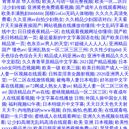
青青草原 华人在线
|
欧美人与动一级完整视频
|
欧美一区二区白
洁少妇传媒
|
亚洲黄色免费观看视频
|
国产成年人在线观看网站
|
欧美丰满熟妇bbbbbb
|
国模GoGo无码人体啪啪
|
久久久久高清免
费看
|
久久亚洲av自拍少妇熟女
|
久久精品少妇国语对白
|
天天看
片天天操夜夜操国产
|
网站视频在线播放你懂得
|
中文乱码字幕在
线中文
|
日日摸夜夜精品一区
|
在线观看视频网址你懂得
|
国产欧
美日韩精品第一页
|
最近最新的中文字幕国语在线
|
国产欧美日韩
精品第一页
|
色东京av男人的天堂
|
97超碰人人人人人
|
亚洲精品
国产 懂色av
|
亚洲乱熟女一区二区三区三州
|
久久性少妇jphd
|
天
天色综合色综合天天
|
精品成人码亚洲av在
|
亚洲午夜精品久久久
中文影院
|
久久青青草原精品中文字幕
|
2021国产精品视频
|
日本
club女同性恋视频网
|
欧美一级 欧美三级
|
欧美日韩国产成人一区
|
人妻一区视频在线观看
|
日韩卖淫美女颜射视频
|
2026亚洲男人天
堂
|
一区二区在线激情视频
|
被侮辱人妻日本电影
|
好吊妞中文字
幕在线视频
|
av72网成人熟女人妻av
|
精品无人妻一区二区三区色
av
|
国语精品自产av在线
|
蜜桃视频精品一区二区三区
|
午夜成年
人在线观看视频
|
中文字幕在线播放 日韩
|
外国人操中国女人视
频
|
福利视频62午夜
|
日本特级片中文字幕
|
天天日天天色天天射
天天干
|
内地熟妇的www视频
|
自拍,偷拍,色图,欧美
|
在线观看电
视剧一生只爱你
|
蜜桃成人在线观看网址
|
亚洲久久热视频在线观
看
|
让少妇高潮无乱码高清在线观看
|
欧美 亚洲 日本视频
|
欧美性
xxxxx极品老少
|
欧美日韩亚洲另类视频免费一区
|
瑟瑟爱成人免