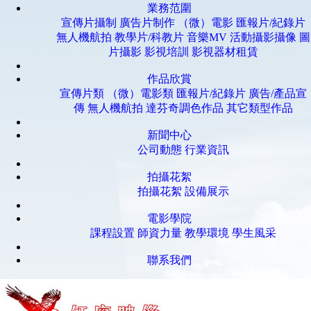
業務范圍
宣傳片攝制
廣告片制作
（微）電影
匯報片/紀錄片
無人機航拍
教學片/科教片
音樂MV
活動攝影攝像
圖
片攝影
影視培訓
影視器材租賃
作品欣賞
宣傳片類
（微）電影類
匯報片/紀錄片
廣告/產品宣
傳
無人機航拍
達芬奇調色作品
其它類型作品
新聞中心
公司動態
行業資訊
拍攝花絮
拍攝花絮
設備展示
電影學院
課程設置
師資力量
教學環境
學生風采
聯系我們