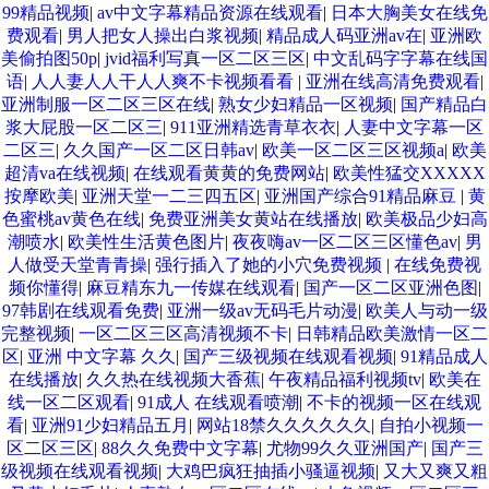
99精品视频
|
av中文字幕精品资源在线观看
|
日本大胸美女在线免
费观看
|
男人把女人操出白浆视频
|
精品成人码亚洲av在
|
亚洲欧
美偷拍图50p
|
jvid福利写真一区二区三区
|
中文乱码字字幕在线国
语
|
人人妻人人干人人爽不卡视频看看
|
亚洲在线高清免费观看
|
亚洲制服一区二区三区在线
|
熟女少妇精品一区视频
|
国产精品白
浆大屁股一区二区三
|
911亚洲精选青草衣衣
|
人妻中文字幕一区
二区三
|
久久国产一区二区日韩av
|
欧美一区二区三区视频a
|
欧美
超清va在线视频
|
在线观看黄黄的免费网站
|
欧美性猛交XXXXX
按摩欧美
|
亚洲天堂一二三四五区
|
亚洲国产综合91精品麻豆
|
黄
色蜜桃av黄色在线
|
免费亚洲美女黄站在线播放
|
欧美极品少妇高
潮喷水
|
欧美性生活黄色图片
|
夜夜嗨av一区二区三区懂色av
|
男
人做受天堂青青操
|
强行插入了她的小穴免费视频
|
在线免费视
频你懂得
|
麻豆精东九一传媒在线观看
|
国产一区二区亚洲色图
|
97韩剧在线观看免费
|
亚洲一级av无码毛片动漫
|
欧美人与动一级
完整视频
|
一区二区三区高清视频不卡
|
日韩精品欧美激情一区二
区
|
亚洲 中文字幕 久久
|
国产三级视频在线观看视频
|
91精品成人
在线播放
|
久久热在线视频大香蕉
|
午夜精品福利视频tv
|
欧美在
线一区二区观看
|
91成人 在线观看喷潮
|
不卡的视频一区在线观
看
|
亚洲91少妇精品五月
|
网站18禁久久久久久久
|
自拍小视频一
区二区三区
|
88久久免费中文字幕
|
尤物99久久亚洲国产
|
国产三
级视频在线观看视频
|
大鸡巴疯狂抽插小骚逼视频
|
又大又爽又粗