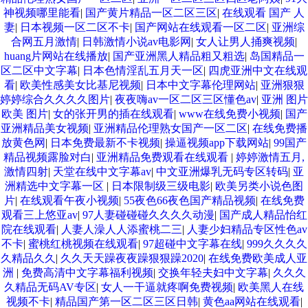
神视频哪里能看
|
国产黄片精品一区二区三区
|
在线观看 国产 人
妻
|
日本视频一区二区不卡
|
国产网站在线观看一区二区
|
亚洲综
合网五月激情
|
日韩激情小说av电影网
|
女人让男人捅爽视频
|
huang片网站在线播放
|
国产亚洲黑人精品粗又粗选
|
岛国精品一
区二区中文字幕
|
日本色情淫乱五月天一区
|
四虎亚洲中文在线观
看
|
欧美性感美女比基尼视频
|
日本中文字幕伦理网站
|
亚洲狠狠
婷婷综合久久久久图片
|
夜夜嗨av一区二区三区懂色av
|
亚洲 图片
欧美 图片
|
女的张开男的插在线观看
|
www在线免费小视频
|
国产
亚洲精品美女视频
|
亚洲精品伦理熟女国产一区二区
|
在线免费播
放黄色网
|
日本免费最新不卡视频
|
操逼视频app下载网站
|
99国产
精品视频露脸对白
|
亚洲精品免费观看在线观看
|
婷婷激情五月,
激情四射
|
天堂在线中文字幕av
|
中文亚洲爆乳无码专区转码
|
亚
洲精选中文字幕一区
|
日本限制级三级电影
|
欧美另类小说色图
片
|
在线观看午夜小视频
|
55夜色66夜色国产精品视频
|
在线免费
观看三上悠亚av
|
97人妻碰碰碰久久久久动漫
|
国产成人精品怡红
院在线观看
|
人妻人澡人人添蜜桃二三
|
人妻少妇精品专区性色av
不卡
|
蜜桃红桃视频在线观看
|
97超碰中文字幕在线
|
999久久久久
久精品久久
|
久久天天躁夜夜躁狠狠躁2020
|
在线免费欧美成人亚
洲
|
免费高清中文字幕福利视频
|
交换年轻夫妇中文字幕
|
久久久
久精品无码AV专区
|
女人一干逼就疼啊免费视频
|
欧美黑人在线
视频不卡
|
精品国产第一区二区三区日韩
|
黄色aa网站在线观看
|