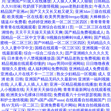
月
|
亚洲国产91成人在线播放
|
人人操人人爽人人狠狠
|
日韩精品
久久91丝袜
|
吃奶摸下的激情视频
|
japan老熟妇老熟女
|
午夜久久
精品国产亚洲av
|
国产又大又长又粗又硬又
|
亚洲3dav三级在线观
看
|
欧美视频一区在线看
|
欧美男男激情freegay视频
|
大棒棒插小
骚逼AV免费看
|
色婷婷亚洲欧美一区二区三区四区
|
青青青青青
青青青在线视频观看
|
亚洲综合在线第11页
|
一区二区三区在线亚
洲情色
|
天天干天天操天天插天天爽
|
国产精品免费视频成人
|
岛
国精品一区二区中文字幕
|
9l视频自拍蝌蚪9l成人蝌蚪
|
国产精品
蜜桃一区二区三区
|
国产99精品一区二区三区四区
|
无码精品久久
久久人妻中字中文
|
国模在线观看一区三区5区
|
亚洲视频一区在
线最新观看
|
综合一综合二综合久久
|
囯产亚洲精久久久久久无
码
|
日本黄色十八禁视频播放器
|
国产精品老熟女免费视频
|
欧美
精品视频在线观看你懂的
|
18gay男同69亚洲网站
|
日日噜噜夜夜
狠狠久久蜜桃
|
成人福利网站免费韩国
|
亚洲精品成人免费观看
|
亚洲成a人片在线不卡一二三区
|
熟女少妇精品一区视频
|
成人 亚
洲 欧美 日韩
|
亚洲国产精品无码久久最新98
|
亚洲第一福利视频
在线
|
人人看,人人插,人人射
|
亚洲一区精品视频在线播放
|
欧美成
人小视频在线
|
天天射天天操综合网
|
青青草最新网址在线观看视
频
|
欧洲美女b毛裸体日韩影院
|
免费观看六十分钟瑟瑟视频
|
医生
和护士激情视频
|
国产a国产a国产aaaa
|
在线观看自拍视频国产
|
日
韩AV无码一区二区三
|
亚洲免费看毛片网站
|
网友自拍视频在线
一区二区三区
|
国产1122欧美在线观看
|
97在线视频在线观看
|
国