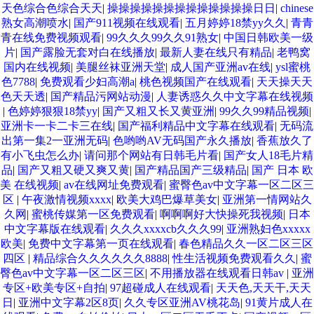
天色综合色综合天天
|
操操操操操操操操操操操操操日日
|
chinese
熟女高潮喷水
|
国产911视频在线观看
|
五月婷婷18禁yy久久
|
青青
青在线免费视频观看
|
99久久久99久久91熟女
|
中国日韩欧美一级
片
|
国产露脸无套对白在线播放
|
最新人妻在线只有精品
|
老鸭窝
国内在线视频
|
美腿丝袜亚洲天堂
|
成人国产亚洲av在线
|
ysl蜜桃
色7788
|
免费观看少妇高潮a
|
桃色视频国产在线观看
|
天天操天天
色天天透
|
国产精品污网站动漫
|
人妻诱惑久久中文字幕在线视频
|
色婷婷狠狠18禁yy
|
国产又粗又长又黄亚洲
|
99久久99精品视频
|
亚洲卡一卡二卡三在线
|
国产福利精品中文字幕在线观看
|
无码流
出第一集2一亚洲无码
|
色哟哟AV无码国产永久播放
|
香蕉放久了
有小飞虫怎么办
|
请问那个网站有日韩毛片看
|
国产女人18毛片精
品
|
国产又粗又硬又爽又黄
|
国产精品国产三级精品
|
国产 日本 欧
美 在线视频
|
av在线网址免费观看
|
蜜臀色av中文字幕一区二区三
区
|
午夜激情视频xxxx
|
欧美大鸡巴爆草美女
|
亚洲第一情网站久
久网
|
蜜桃传媒第一区免费观看
|
啊啊啊好大快操死我视频
|
日本
中文字幕版在线观看
|
久久久xxxxcb久久久99
|
亚洲熟妇色xxxxx
欧美
|
免费中文字幕第一页在线观看
|
春色精品久久一区二区三区
四区
|
精品综合久久久久久久8888
|
性生活视频免费观看久久
|
蜜
臀色av中文字幕一区二区三区
|
不用播放器在线观看日韩av
|
亚洲
专区+欧美专区+自拍
|
97超碰成人在线观看
|
天天色,天天干,天天
日
|
亚洲中文字幕2区8页
|
久久专区亚洲AV桃花岛
|
91黄片成人在