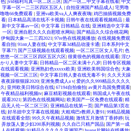
色
|
jvid福利写真一区二区三区
|
国产一区二中文字幕在线看
|
中文
字幕一区一二三区四区五区人
|
自拍亚洲国产精品成人
|
宅男噜
噜噜66免费观看
|
亚洲va欧美va人人爽夜夜嗨
|
鸡巴抽插视频免费
看
|
日本精品高清在线不卡视频
|
日韩午夜在线观看视频精品
|
最
新中文字幕av一区
|
中文字幕 日韩精品 在线
|
亚洲精选中文字幕
一区
|
亚洲自慰久久久自慰喷水网站
|
国产精品久久综合桃花网
|
伊甸园大象一二三四2021
|
97re热在线视频播放
|
在线视频免费观
看自拍
|
91ntr人妻在线
|
中文字幕3d精品动漫卡通
|
日本系列中文
字幕77
|
国产三级视频在线观看视频
|
一区二区三区女人毛片
|
色
悠悠一区二区三区四区五区六区
|
很黄很色的视频在线观看
|
淫ひ
かり人妻中文字幕
|
日韩精品一区二区未满十八岁
|
日韩专区视频
在线观看视频
|
亚洲熟妇色xxxxx欧美
|
亚洲欧美韩国综合色
|
大象
视频一区二区三区
|
中文字幕日韩人妻在线无毒不卡
|
久久天天躁
夜夜躁狠狠躁2020
|
亚洲免费成人a v
|
爱的久久999精品久久久久
久
|
亚州欧美日韩综合在线
|
67194自拍偷拍
|
av黄片岛国免费观看
|
午夜精品福利视频tv
|
麻豆精彩视频在线观看
|
韩国成人午夜在线
观看2021
|
第四色在线视频网站
|
欧美国产一区免费在线观看
|
精
品无人伦一区二区三区
|
亚洲精品在线第一页
|
国产精品第3页在
线
|
好吊妞中文字幕在线视频
|
大粗鳮巴r教师人妻91
|
99精品视频
在线观看全部
|
99久久午夜精品视频
|
激情五月激情丁香婷婷
|
玩
弄放荡人妻少妇200系列视频
|
久久自己只精产国品
|
国产第一成
人在线视频
|
91精品久久久久久亚洲国产
|
huang片网站在线播放
|