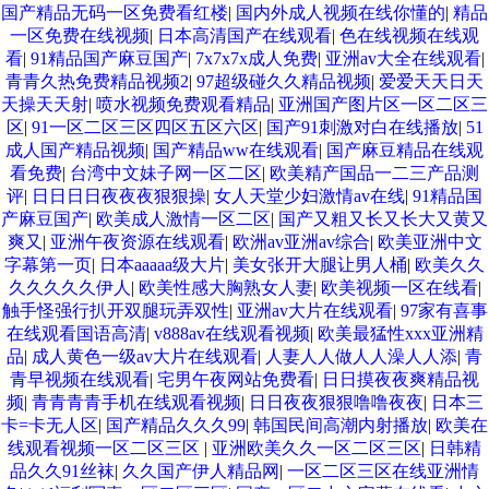
国产精品无码一区免费看红楼
|
国内外成人视频在线你懂的
|
精品
一区免费在线视频
|
日本高清国产在线观看
|
色在线视频在线观
看
|
91精品国产麻豆国产
|
7x7x7x成人免费
|
亚洲av大全在线观看
|
青青久热免费精品视频2
|
97超级碰久久精品视频
|
爱爱天天日天
天操天天射
|
喷水视频免费观看精品
|
亚洲国产图片区一区二区三
区
|
91一区二区三区四区五区六区
|
国产91刺激对白在线播放
|
51
成人国产精品视频
|
国产精品ww在线观看
|
国产麻豆精品在线观
看免费
|
台湾中文妹子网一区二区
|
欧美精产国品一二三产品测
评
|
日日日日夜夜夜狠狠操
|
女人天堂少妇激情av在线
|
91精品国
产麻豆国产
|
欧美成人激情一区二区
|
国产又粗又长又长大又黄又
爽又
|
亚洲午夜资源在线观看
|
欧洲av亚洲av综合
|
欧美亚洲中文
字幕第一页
|
日本aaaaa级大片
|
美女张开大腿让男人桶
|
欧美久久
久久久久久伊人
|
欧美性感大胸熟女人妻
|
欧美视频一区在线看
|
触手怪强行扒开双腿玩弄双性
|
亚洲av大片在线观看
|
97家有喜事
在线观看国语高清
|
v888av在线观看视频
|
欧美最猛性xxx亚洲精
品
|
成人黄色一级av大片在线观看
|
人妻人人做人人澡人人添
|
青
青早视频在线观看
|
宅男午夜网站免费看
|
日日摸夜夜爽精品视
频
|
青青青青手机在线观看视频
|
日日夜夜狠狠噜噜夜夜
|
日本三
卡=卡无人区
|
国产精品久久久99
|
韩国民间高潮内射播放
|
欧美在
线观看视频一区二区三区
|
亚洲欧美久久一区二区三区
|
日韩精
品久久91丝袜
|
久久国产伊人精品网
|
一区二区三区在线亚洲情