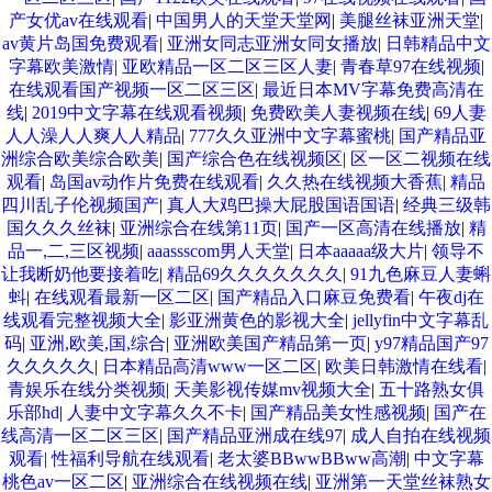
产女优av在线观看
|
中国男人的天堂天堂网
|
美腿丝袜亚洲天堂
|
av黄片岛国免费观看
|
亚洲女同志亚洲女同女播放
|
日韩精品中文
字幕欧美激情
|
亚欧精品一区二区三区人妻
|
青春草97在线视频
|
在线观看国产视频一区二区三区
|
最近日本MV字幕免费高清在
线
|
2019中文字幕在线观看视频
|
免费欧美人妻视频在线
|
69人妻
人人澡人人爽人人精品
|
777久久亚洲中文字幕蜜桃
|
国产精品亚
洲综合欧美综合欧美
|
国产综合色在线视频区
|
区一区二视频在线
观看
|
岛国av动作片免费在线观看
|
久久热在线视频大香蕉
|
精品
四川乱子伦视频国产
|
真人大鸡巴操大屁股国语国语
|
经典三级韩
国久久久丝袜
|
亚洲综合在线第11页
|
国产一区高清在线播放
|
精
品一,二,三区视频
|
aaassscom男人天堂
|
日本aaaaa级大片
|
领导不
让我断奶他要接着吃
|
精品69久久久久久久久
|
91九色麻豆人妻蝌
蚪
|
在线观看最新一区二区
|
国产精品入口麻豆免费看
|
午夜dj在
线观看完整视频大全
|
影亚洲黄色的影视大全
|
jellyfin中文字幕乱
码
|
亚洲,欧美,国,综合
|
亚洲欧美国产精品第一页
|
y97精品国产97
久久久久久
|
日本精品高清www一区二区
|
欧美日韩激情在线看
|
青娱乐在线分类视频
|
天美影视传媒mv视频大全
|
五十路熟女俱
乐部hd
|
人妻中文字幕久久不卡
|
国产精品美女性感视频
|
国产在
线高清一区二区三区
|
国产精品亚洲成在线97
|
成人自拍在线视频
观看
|
性福利导航在线观看
|
老太婆BBwwBBww高潮
|
中文字幕
桃色av一区二区
|
亚洲综合在线视频在线
|
亚洲第一天堂丝袜熟女