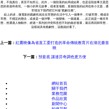
尾，不負責任，甚至不知所云。此外，一個段落的結局或結果，也是這段故事主題思
想的表達和表現。一個小的單元故事，或者某場戲，某個段落的結局也有小主題，通
常情況下我們把它叫做“戲劇任務”。
綜上的述，微電影的戲劇性就在在常態的生活中引入一個事件，打破常態，構成非
常態、不穩定的懸念，或者是一個沖擊、一個變換、一個逃遁……反正就是一種非常
態，然通過人物動作、經過一系列的沖突和意想不到的曲折發展，最后再回歸常態，
這樣就具有戲劇性，這戲就好看了。
上一篇：
紅鷹映像為省直工委打造的革命傳統教育片在湖北臺首
映
下一篇：
預套底 讓達芬奇調色更方便
網站首頁
關于我們
業務范圍
作品欣賞
新聞中心
拍攝花絮