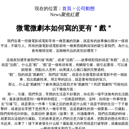
現在的位置：
首頁
>
公司動態
News
聚焦紅鷹
微電微劇本如何寫的更有＂戲＂
我們在看一些微電影或電影常有一種普遍的現象，就是有的故事像白開水一樣很
平淡，不吸引人。而有的微電影或電影卻有一種東西能夠深深的吸引著我們。為什么
會有種情況呢，這兩種作品的差別在哪里？
這個差別通常被我們叫做“有戲”，或者“沒戲”——故事精彩指的就是“有戲”，反之
就是“沒戲”。什么是“戲”，“戲”是一個有頭有尾，有觸發引爆，能引起重視，可以連
鎖發展，拐點出人意料，結果讓人心服口服的完整過程。
“戲”，指的就是“戲劇性”。我們說“寫戲”，就是在在微電影或者電影中把一個故
事，寫出戲劇性來。用文學的說法，就是要有情節的張力。
那么，什么是“戲劇性”？劇本應該怎樣寫才有“戲劇性”？所謂“戲劇性”可能包括
以下幾個方面：
第一，引爆。我們常說，常態的生活是不好看的，你在寫一場平淡無奇的生活戲
時，最多讓我感受到一種寧靜和穩定，一切都是靜態的。這時，你得放一件事情進
去“引爆”它。就是要出一件事！引爆之后的效果是什么呢？就是平靜的生活一下子被
擊碎，或者說在常態下忽然導入一種非常態。這是戲劇性的第一個要素——引爆點，
我們有時也叫炸點。在羅伯特·麥基的《故事》里，叫激勵事件。我們在寫戲的時候，
就要寫出這樣的引爆點。它的效果是把人們的注意力吸引過來，把觀眾的懸念和胃口
吊起來。出事了！接下來會發生什么呢？爆點最大的作用就是打破寧靜，就像如鏡面
一般的池塘水面扔下一塊石頭。