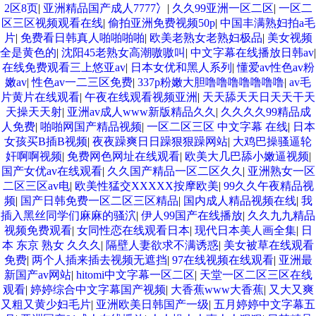
2区8页
|
亚洲精品国产成人7777冫
|
久久99亚洲一区二区
|
一区二
区三区视频观看在线
|
偷拍亚洲免费视频50p
|
中国丰满熟妇拍a毛
片
|
免费看日韩真人啪啪啪啪
|
欧美老熟女老熟妇极品
|
美女视频
全是黄色的
|
沈阳45老熟女高潮嗷嗷叫
|
中文字幕在线播放日韩av
|
在线免费观看三上悠亚av
|
日本女优和黑人系列
|
懂爱av性色av粉
嫩av
|
性色av一二三区免费
|
337p粉嫩大胆噜噜噜噜噜噜噜
|
av毛
片黄片在线观看
|
午夜在线观看视频亚洲
|
天天舔天天日天天干天
天操天天射
|
亚洲av成人www新版精品久久
|
久久久久99精品成
人免费
|
啪啪网国产精品视频
|
一区二区三区 中文字幕 在线
|
日本
女孩买B插B视频
|
夜夜躁爽日日躁狠狠躁网站
|
大鸡巴操骚逼轮
奸啊啊视频
|
免费网色网址在线观看
|
欧美大几巴舔小嫩逼视频
|
国产女优av在线观看
|
久久国产精品一区二区久久
|
亚洲熟女一区
二区三区av电
|
欧美性猛交XXXXX按摩欧美
|
99久久午夜精品视
频
|
国产日韩免费一区二区三区精品
|
国内成人精品视频在线
|
我
插入黑丝同学们麻麻的骚泬
|
伊人99国产在线播放
|
久久九九精品
视频免费观看
|
女同性恋在线观看日本
|
现代日本美人画全集
|
日
本 东京 熟女 久久久
|
隔壁人妻欲求不满诱惑
|
美女被草在线观看
免费
|
两个人插来插去视频无遮挡
|
97在线视频在线观看
|
亚洲最
新国产av网站
|
hitomi中文字幕一区二区
|
天堂一区二区三区在线
观看
|
婷婷综合中文字幕国产视频
|
大香蕉www大香蕉
|
又大又爽
又粗又黄少妇毛片
|
亚洲欧美日韩国产一级
|
五月婷婷中文字幕五