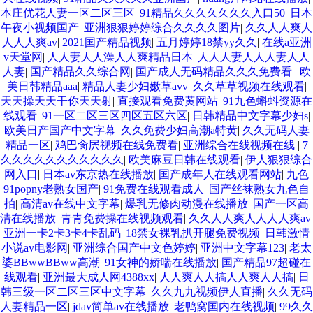
本庄优花人妻一区二区三区
|
91精品久久久久久久久入口50
|
日本
午夜小视频国产
|
亚洲狠狠婷婷综合久久久久图片
|
久久人人爽人
人人人爽av
|
2021国产精品视频
|
五月婷婷18禁yy久久
|
在线a亚洲
v天堂网
|
人人妻人人澡人人爽精品日本
|
人人人妻人人人妻人人
人妻
|
国产精品久久综合网
|
国产成人无码精品久久久免费看
|
欧
美日韩精品aaa
|
精品人妻少妇嫩草avv
|
久久草草视频在线观看
|
天天操天天干你天天射
|
直接观看免费黄网站
|
91九色蝌蚪资源在
线观看
|
91一区二区三区四区五区六区
|
日韩精品中文字幕少妇s
|
欧美日产国产中文字幕
|
久久免费少妇高潮a特黄
|
久久无码人妻
精品一区
|
鸡巴肏屄视频在线免费看
|
亚洲综合在线视频在线
|
7
久久久久久久久久久久久
|
欧美麻豆日韩在线观看
|
伊人狠狠综合
网入口
|
日本av东京热在线播放
|
国产成年人在线观看网站
|
九色
91popny老熟女国产
|
91免费在线观看成人
|
国产丝袜熟女九色自
拍
|
高清av在线中文字幕
|
爆乳无修肉动漫在线播放
|
国产一区高
清在线播放
|
青青免费操在线视频观看
|
久久人人爽人人人人爽av
|
亚洲一卡2卡3卡4卡乱码
|
18禁女裸乳扒开腿免费视频
|
日韩激情
小说av电影网
|
亚洲综合国产中文色婷婷
|
亚洲中文字幕123
|
老太
婆BBwwBBww高潮
|
91女神的娇喘在线播放
|
国产精品97超碰在
线观看
|
亚洲最大成人网4388xx
|
人人爽人人搞人人爽人人搞
|
日
韩三级一区二区三区中文字幕
|
久久九九视频伊人直播
|
久久无码
人妻精品一区
|
jdav简单av在线播放
|
老鸭窝国内在线视频
|
99久久