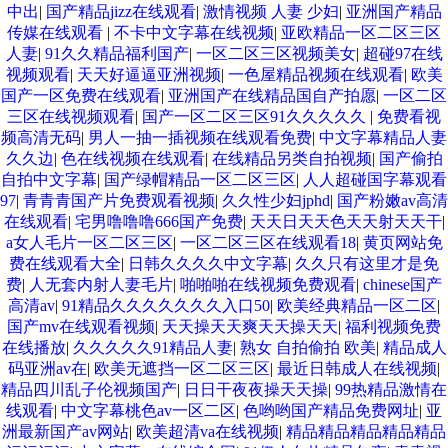
中出
|
国产精品jizz在线观看
|
激情视频 人妻 少妇
|
亚洲国产精品
传媒在线观看
|
不卡中文字幕在线视频
|
亚欧精品一区二区三区
人妻
|
91久久精品福利国产
|
一区二区三区视频美女
|
超碰97在线
视频观看
|
天天好逼逼亚洲视频
|
一色屋精品视频在线观看
|
欧美
国产一区免费在线观看
|
亚洲国产在线精品国自产拍愿
|
一区二区
三区在线视频观看
|
国产一区二区三区91久久久久久
|
免费看视
频高清无码
|
男人一抽一插视频在线观看免费
|
中文字幕精品人妻
久久边
|
色在线视频在线观看
|
在线精品另类自拍视频
|
国产偷拍
自拍中文字幕
|
国产绿帽精品一区二区三区
|
人人超碰国字幕观看
97
|
青青青国产片免费观看视频
|
久久性少妇jphd
|
国产粉嫩av高清
在线观看
|
宅男噜噜噜666国产免费
|
天天日天天色天天射天天干
|
a女人毛片一区二区三区
|
一区二区三区在线观看18
|
黄页网站免
费在线观看大全
|
日韩久久久久中文字幕
|
久久只有这里才是免
费
|
人无套内射人妻毛片
|
啪啪啪在线视频免费观看
|
chinese国产
高清av
|
91精品久久久久久久久入口50
|
欧美经典精品一区二区
|
国产mv在线观看视频
|
天天操天天爽天天操天天
|
福利视频免费
在线播放
|
久久久久久91精品人妻
|
熟女 自拍偷拍 欧美
|
精品成人
码亚洲av在
|
欧美无遮挡一区二区三区
|
最近日韩成人在线视频
|
精品四川乱子伦视频国产
|
日日干夜夜操天天操
|
99热精品激情在
线观看
|
中文字幕桃色av一区二区
|
色哟哟国产精品免费网址
|
亚
洲最新国产av网站
|
欧美超清va在线视频
|
精品精品精品精品精品