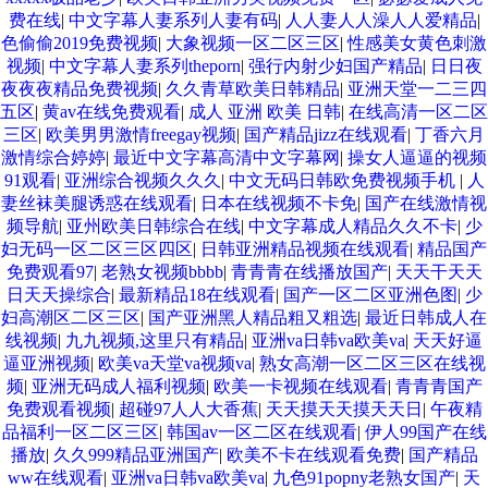
费在线
|
中文字幕人妻系列人妻有码
|
人人妻人人澡人人爱精品
|
色偷偷2019免费视频
|
大象视频一区二区三区
|
性感美女黄色刺激
视频
|
中文字幕人妻系列theporn
|
强行内射少妇国产精品
|
日日夜
夜夜夜精品免费视频
|
久久青草欧美日韩精品
|
亚洲天堂一二三四
五区
|
黄av在线免费观看
|
成人 亚洲 欧美 日韩
|
在线高清一区二区
三区
|
欧美男男激情freegay视频
|
国产精品jizz在线观看
|
丁香六月
激情综合婷婷
|
最近中文字幕高清中文字幕网
|
操女人逼逼的视频
91观看
|
亚洲综合视频久久久
|
中文无码日韩欧免费视频手机
|
人
妻丝袜美腿诱惑在线观看
|
日本在线视频不卡免
|
国产在线激情视
频导航
|
亚州欧美日韩综合在线
|
中文字幕成人精品久久不卡
|
少
妇无码一区二区三区四区
|
日韩亚洲精品视频在线观看
|
精品国产
免费观看97
|
老熟女视频bbbb
|
青青青在线播放国产
|
天天干天天
日天天操综合
|
最新精品18在线观看
|
国产一区二区亚洲色图
|
少
妇高潮区二区三区
|
国产亚洲黑人精品粗又粗选
|
最近日韩成人在
线视频
|
九九视频,这里只有精品
|
亚洲va日韩va欧美va
|
天天好逼
逼亚洲视频
|
欧美va天堂va视频va
|
熟女高潮一区二区三区在线视
频
|
亚洲无码成人福利视频
|
欧美一卡视频在线观看
|
青青青国产
免费观看视频
|
超碰97人人大香蕉
|
天天摸天天摸天天日
|
午夜精
品福利一区二区三区
|
韩国av一区二区在线观看
|
伊人99国产在线
播放
|
久久999精品亚洲国产
|
欧美不卡在线观看免费
|
国产精品
ww在线观看
|
亚洲va日韩va欧美va
|
九色91popny老熟女国产
|
天