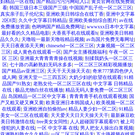
妇精品一区在线
|
国产精品污污污网站入口
|
黄页官网在线免费观
看
|
韩国三级日本三级国产三级
|
中国国产乱子伦一区二区三区
|
真实亲子乱子伦纪实
|
亚洲欧美日韩综合在线丁香
|
亚洲中文字幕
2区8页
|
久久中文字幕日韩精品
|
亚洲欧美偷拍综合图片
|
av在线
免费播放资源
|
色哟哟国产精品免费网址
|
wwwxxx日本中文字幕
|
最好看的久久精品电影
|
大香蕉手机在线观看h
|
亚洲殴美日韩精
品久久久
|
天噜啦一最新天噜啦精品视频
|
av岛国片免费无毒网址
|
天天日夜夜添天天爽
|
chinesehd一区二区三区
|
大象视频一区二区
三区
|
成人黄色在线观看一区
|
国产女主播视频福利
|
午夜一区 二
区 三区
|
亚洲最大青青青青操在线视频
|
别揉我奶头一区二区三
区
|
七十路の高齢熟妇无码水多多
|
一区二区三区精彩视频播放
|
国产精品av亚洲三区
|
天天干天天操天天在
|
奇米777第四色伊人
成人网
|
亚洲天堂一二三四五区
|
大奶少妇的欲望在线观看
|
91精
品国产91熟女
|
老熟女伦一区二区三区在线
|
中文字幕 日韩精品
在线
|
极品尤物白丝在线播放
|
精品无码人妻免费一区二区三区
品
|
岛国精品一区二区中文字幕
|
青青青青手机在线观看视频
|
国
产又粗又硬又爽又黄
|
欧美亚洲日本韩国成人
|
欧美视频一区二区
在线观看
|
亚洲欧洲自拍偷拍av
|
精品人妻少妇一区二区
|
91精品
美女一区二区在线观看
|
天天爱天天日天天操天天干
|
最新麻豆欧
美日韩激情在线
|
free美女女同性
|
人人超碰国字幕观看97
|
被上司
侵犯的人妻在线
|
一区 中文字幕 在线
|
男人把女人操出白浆视频
|
亚洲熟妇熟女久久精品
|
一区二区三区精品无
|
五十路视频在线观