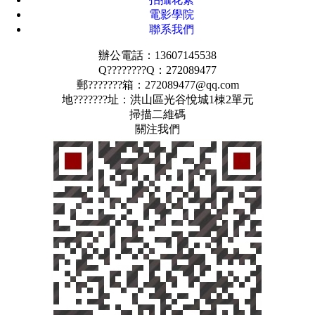
電影學院
聯系我們
辦公電話：13607145538
Q????????Q：272089477
郵???????箱：272089477@qq.com
地???????址：洪山區光谷悅城1棟2單元
掃描二維碼
關注我們