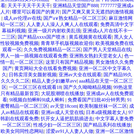
看
|
天天干天天干天天干
|
亚洲精品天堂国产888
|
7777777亚洲成a
人片
|
哪里可以看国产的黄片
|
国产又爽又黄又无遮挡的激情视频
|
成人av伦理av在线
|
国产a∨熟女精品一区二区三区
|
麻豆激情网
站一区二区
|
人人妻人人澡人人爽人人在线观看
|
免费高清中文字
幕福利视频
|
亚洲一级片内射欧美乱强
|
亚洲成a人片在线不卡一
二三区
|
国产精品xxxx国产喷水
|
黄瓜视频黄在线观看
|
黑人女人
性较视频免费视频
|
青青草手机版视频欢迎你
|
欧美视频免费在线
观看一区
|
久久免费视频精品一区二区
|
国产男人天堂精品在线
|
男人一抽一插视频在线观看免费
|
亚洲熟女熟妇天堂老女人
|
色一
情一乱一区二区三区
|
这里只有国产精品视频
|
男女激情久久免费
国产
|
黄页网站大全在线看免费视频
|
亚洲一区二区中文字幕久
久
|
日韩卖淫美女颜射视频
|
亚洲av大全在线观看
|
国产精品99久
久久久久二区
|
精品人妻少妇嫩草avv
|
aaa精品在天堂一区二区三
区
|
一区二区三区在线观看18
|
国产久久呦呦精品视频
|
99热这里
只有精品最新首页
|
大屁股潮喷在线播放
|
亚洲成av人在线免费观
看
|
9l视频自拍蝌蚪9l成人蝌蚪
|
免费看国产曰批40分钟男男
|
91
蜜臀精品一区二区三区
|
av天堂18com
|
欧美制服丝袜一区二区
|
成
人av精品在线观看
|
亚洲av成人天堂在线
|
日本a级视频老女人
|
97
韩剧在线观看免费
|
扒开女人逼把肌肌插进去
|
中文字幕人妻免费
一区二区三区
|
性感少妇一区二区三区
|
国产精品系列在线播放
|
欧美女同同性恋网站
|
涩爱av91人人妻人人做
|
亚洲一区二区激情