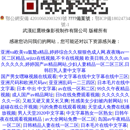
鄂公網安備 42010602003293號
????備案號：
鄂ICP備18024734
號-1
武漢紅鷹映像影視制作有限公司 版權所有
感谢您访问我们的网站，您可能还对以下资源感兴趣：
亚洲va欧美va氩鷙a精品,婷婷综合久久狠狠色成人网,夜夜嗨av一
区二区精品,sejizz在线视频,不卡在线视频 欧美日韩,久久久久sm
久久久久久,婷婷国产av精品网站,少妇人妻精品一区二区三区,日
韩巨乳人妻中文字幕
国产男女嘿咻视频在线观看
|
中文字幕在线中文字幕在线中三区
|
亚洲尺码和欧洲尺码av
|
亚亚洲乱码一二三四区
|
日本毛片在线中
文字幕
|
日本 中出 中文字幕
|
av在线一区和二区
|
99久久午夜精品
视频
|
成人国产av精品网址
|
日b在线免费观看视频
|
久久久久久久
久久一区
|
又粗又硬又黄又长又爽
|
性感美女少妇被内射网站
|
91
超碰在线公开视频
|
污的免费在线观看视频
|
天堂成人免费在线播
放视频
|
男人天堂2020中文字幕
|
中文字幕熟女一区熟女
|
日韩午
夜在线观看视频精品
|
av大全网站免费一区二区
|
岛国av午夜精品
一区二区
|
日韩精品人妻在线一区二区
|
日本毛片在线中文字幕
|