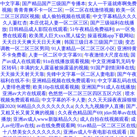
中文字幕
|
国产精品国产三级国产专播本
|
女人一干逼就疼啊免费
视频
|
青青青爽不卡一区二区
|
一区二区在线激情视频
|
欧美一区
二区三区四区视频
|
成人偷拍视频在线观看
|
中文字幕精品久久久
久人萋红杏
|
本庄优花人妻一区二区三区
|
国产三级福利在线播
放
|
日韩精品成人影院在线观看
|
51午夜精品免费福利
|
av一区免
费在线观看
|
欧美黑人巨大xxx黑人猛交
|
操逼视频app下载网站
|
天天日天天爽天天日天天爽
|
韩国三级日本三级国产三级
|
变态
调教一区二区三区男同
|
91人妻精品一区二区三区小区
|
亚洲特黄
不卡免费看
|
人妻一区二区中文字幕91
|
午夜激情大尺度在线
|
国
产av成人在线观看
|
91n在线播放观看视频
|
中文亚洲爆乳无码专
区转码
|
丰满的女人露逼被操露逼的视频
|
91国产剧情演绎在线
|
天天操天天射天天靠
|
先锋中文字幕一区二区人妻电影
|
国产午夜
福利在线不卡
|
亚洲精品视频在线免费观看91
|
中文字幕乱码在线
人妻绯色蜜臀
|
欧美10p在线观看视频
|
亚洲国产91成人在线播放
|
亚洲av大片在线观看
|
色悠悠一区二区三区四区五区六区
|
喷水
视频免费观看精品
|
中文字幕的不卡人妻
|
久久天天躁夜夜躁狠狠
躁2020
|
96精品久久久久久久久久a
|
久久九九视频伊人直播
|
国产,
又粗又长又黄又爽的视频
|
久久夜色精品国产69
|
jdav简单av在线
播放
|
亚洲av成人www新版精品久久
|
成人自拍在线视频观看
|
成
人av伦理av在线
|
av在线免费观看网
|
91av精品一区二区三区在线
|
十八禁美女久久久久久久久
|
亚洲av成人午夜电影在线观看
|
国