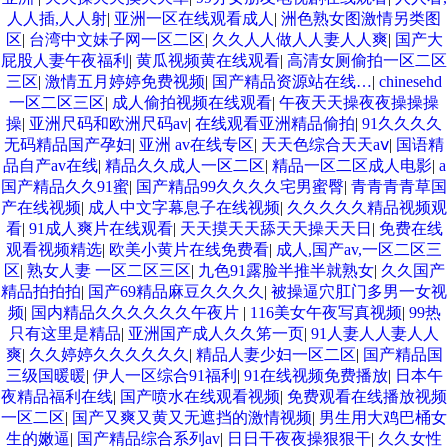
人人插,人人射
|
亚洲一区在线观看成人
|
洲色熟女图激情另类图
区
|
台湾中文妹子网一区二区
|
久久人人做人人妻人人爽
|
国产大
屁股人妻午夜福利
|
黄瓜视频黄在线观看
|
高清女厕偷拍一区二区
三区
|
激情五月婷婷免费视频
|
国产精品资源站在线…
|
chinesehd
一区二区三区
|
成人偷拍视频在线观看
|
午夜天天操夜夜操操操
操
|
亚洲尺码和欧洲尺码av
|
在线观看亚洲精品偷拍
|
91久久久久
无码精品国产孕妇
|
亚洲 av在线专区
|
天天色综合天天aⅴ
|
国语精
品自产av在线
|
精品久久成人一区二区
|
精品一区二区成人电影
|
a
国产精品久久91蜜
|
国产精品99久久久久宅男蜜臀
|
青青青青草国
产在线视频
|
成人中文字幕息子在线视频
|
久久久久久精品视频观
看
|
91成人爽片在线观看
|
天天摸天天舔天天操天天日
|
免费在线
观看视频精选
|
欧美小黄片在线免费看
|
成人,国产av,一区二区三
区
|
熟女人妻 一区二区三区
|
九色91露脸半推半就熟女
|
久久国产
精品拍拍拍
|
国产69精品麻豆久久久久
|
被操逼穴肛门多男一女视
频
|
国内精品久久久久久久午夜片
|
116美女午夜写真视频
|
99热
只有这里是精品
|
亚洲国产成人久久笫一页
|
91人妻人人妻人人
爽
|
久久婷婷久久久久久久
|
精品人妻少妇一区二区
|
国产精品国
三级国暖暖
|
伊人一区综合91福利
|
91在线视频免费播放
|
日本午
夜精品福利在线
|
国产喷水在线观看视频
|
免费观看在线播放视频
一区二区
|
国产又爽又黄又无遮挡的激情视频
|
男生用大鸡巴桶女
生的嫩逼
|
国产精品综合系列av
|
日日干夜夜操狠狠干
|
久久女性